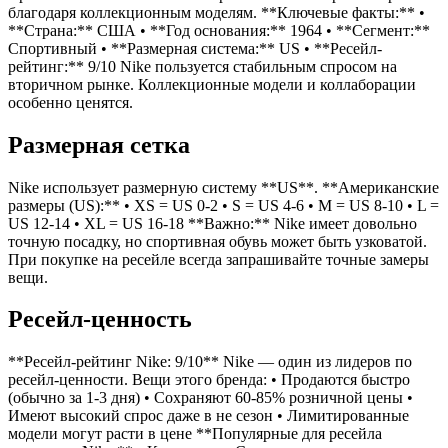
благодаря коллекционным моделям. **Ключевые факты:** •
**Страна:** США • **Год основания:** 1964 • **Сегмент:**
Спортивный • **Размерная система:** US • **Ресейл-
рейтинг:** 9/10 Nike пользуется стабильным спросом на
вторичном рынке. Коллекционные модели и коллаборации
особенно ценятся.
Размерная сетка
Nike использует размерную систему **US**. **Американские
размеры (US):** • XS = US 0-2 • S = US 4-6 • M = US 8-10 • L =
US 12-14 • XL = US 16-18 **Важно:** Nike имеет довольно
точную посадку, но спортивная обувь может быть узковатой.
При покупке на ресейле всегда запрашивайте точные замеры
вещи.
Ресейл-ценность
**Ресейл-рейтинг Nike: 9/10** Nike — один из лидеров по
ресейл-ценности. Вещи этого бренда: • Продаются быстро
(обычно за 1-3 дня) • Сохраняют 60-85% розничной цены •
Имеют высокий спрос даже в не сезон • Лимитированные
модели могут расти в цене **Популярные для ресейла