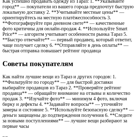
Как успешно продавать одежду из Тараз: 1. **Указывайте
город** — покупатели из вашего города предпочтут быструю
локальную доставку 2. **Учитывайте местные цены** —
ориентируйтесь на местную платёжеспособность 3.
**Фотографируйте при дневном свете** — качественные
фото критичны для онлайн-продаж 4. **Используйте Smart
Price** — алгоритм учитывает особенности рынка Тараз 5.
**Быстро отвечайте** — первый продавец, который ответит,
чаще получает сделку 6. **Отправляйте в день оплаты** —
быстрая отправка повышает рейтинг продавца
Советы покупателям
Как найти лучшие вещи из Тараз и других городов: 1.
**Фильтруйте по городу** — для быстрой доставки
выбирайте продавцов из Тараз 2. **Проверяйте рейтинг
продавца** — обращайте внимание на отзывы и количество
продаж 3. **Изучайте фото** — минимум 4 фото, включая
бирку и дефекты 4. **Задавайте вопросы** — уточняйте
замеры и состояние 5. **Используйте безопасную сделку** —
деньги защищены до подтверждения получения 6. **Следите
за новыми поступлениями** — лучшие вещи разбирают за
первые часы