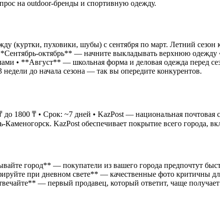
прос на outdoor-бренды и спортивную одежду.
 (куртки, пуховики, шубы) с сентября по март. Летний сезон к
• **Сентябрь-октябрь** — начните выкладывать верхнюю одежду 
ами • **Август** — школьная форма и деловая одежда перед се
 недели до начала сезона — так вы опередите конкурентов.
₸ до 1800 ₸ • Срок: ~7 дней • KazPost — национальная почтовая
ь-Каменогорск. KazPost обеспечивает покрытие всего города, в
зывайте город** — покупатели из вашего города предпочтут бы
ируйте при дневном свете** — качественные фото критичны для
твечайте** — первый продавец, который ответит, чаще получает