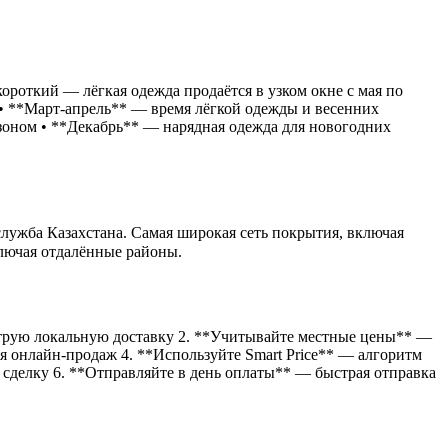
ороткий — лёгкая одежда продаётся в узком окне с мая по
• **Март-апрель** — время лёгкой одежды и весенних
зоном • **Декабрь** — нарядная одежда для новогодних
 служба Казахстана. Самая широкая сеть покрытия, включая
ключая отдалённые районы.
струю локальную доставку 2. **Учитывайте местные цены** —
 онлайн-продаж 4. **Используйте Smart Price** — алгоритм
 сделку 6. **Отправляйте в день оплаты** — быстрая отправка