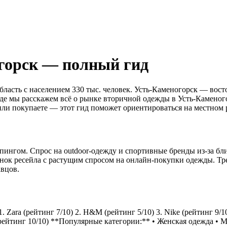
горск — полный гид
ласть с населением 330 тыс. человек. Усть-Каменогорск — вос
иде мы расскажем всё о рынке вторичной одежды в Усть-Каменого
 или покупаете — этот гид поможет ориентироваться на местном 
нгом. Спрос на outdoor-одежду и спортивные бренды из-за близ
ок ресейла с растущим спросом на онлайн-покупки одежды. Тре
авцов.
Zara (рейтинг 7/10) 2. H&M (рейтинг 5/10) 3. Nike (рейтинг 9/10)
ton (рейтинг 10/10) **Популярные категории:** • Женская одежда 