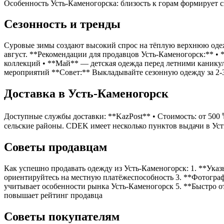
Особенность Усть-Каменогорска: близость к горам формирует с
Сезонность и тренды
Суровые зимы создают высокий спрос на тёплую верхнюю одежду
август. **Рекомендации для продавцов Усть-Каменогорск:** 
коллекций • **Май** — детская одежда перед летними каникул
мероприятий **Совет:** Выкладывайте сезонную одежду за 2-3
Доставка в Усть-Каменогорск
Доступные службы доставки: **KazPost** • Стоимость: от 500 
сельские районы. CDEK имеет несколько пунктов выдачи в Уст
Советы продавцам
Как успешно продавать одежду из Усть-Каменогорск: 1. **Ука
ориентируйтесь на местную платёжеспособность 3. **Фотограф
учитывает особенности рынка Усть-Каменогорск 5. **Быстро о
повышает рейтинг продавца
Советы покупателям