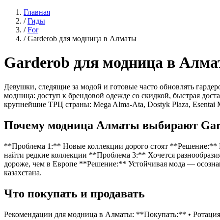
Главная
/
Гиды
/
For
/
Garderob для модница в Алматы
Garderob для модница в Алм
Девушки, следящие за модой и готовые часто обновлять гардер
модница: доступ к брендовой одежде со скидкой, быстрая дос
крупнейшие ТРЦ страны: Mega Alma-Ata, Dostyk Plaza, Esentai
Почему модница Алматы выбирают Gar
**Проблема 1:** Новые коллекции дорого стоят **Решение:**
найти редкие коллекции **Проблема 3:** Хочется разнообразия
дороже, чем в Европе **Решение:** Устойчивая мода — осозн
казахстана.
Что покупать и продавать
Рекомендации для модница в Алматы: **Покупать:** • Ротация