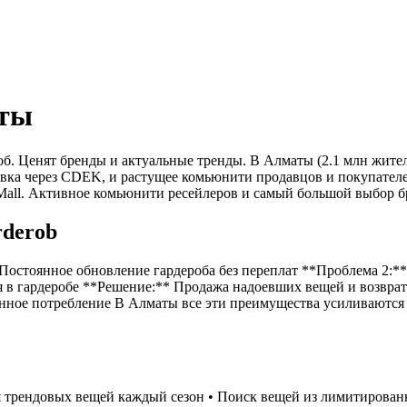
аты
об. Ценят бренды и актуальные тренды. В Алматы (2.1 млн жите
тавка через CDEK, и растущее комьюнити продавцов и покупател
 Mall. Активное комьюнити ресейлеров и самый большой выбор б
derob
 Постоянное обновление гардероба без переплат **Проблема 2:
 в гардеробе **Решение:** Продажа надоевших вещей и возврат 
анное потребление В Алматы все эти преимущества усиливаютс
 трендовых вещей каждый сезон • Поиск вещей из лимитированн