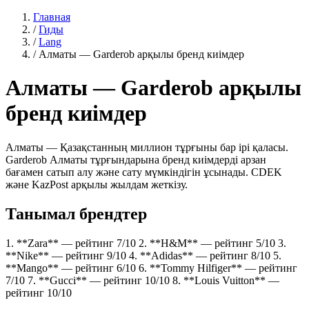
Главная
/
Гиды
/
Lang
/
Алматы — Garderob арқылы бренд киімдер
Алматы — Garderob арқылы
бренд киімдер
Алматы — Қазақстанның миллион тұрғыны бар ірі қаласы.
Garderob Алматы тұрғындарына бренд киімдерді арзан
бағамен сатып алу және сату мүмкіндігін ұсынады. CDEK
және KazPost арқылы жылдам жеткізу.
Танымал брендтер
1. **Zara** — рейтинг 7/10 2. **H&M** — рейтинг 5/10 3.
**Nike** — рейтинг 9/10 4. **Adidas** — рейтинг 8/10 5.
**Mango** — рейтинг 6/10 6. **Tommy Hilfiger** — рейтинг
7/10 7. **Gucci** — рейтинг 10/10 8. **Louis Vuitton** —
рейтинг 10/10