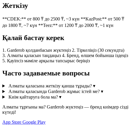
Жеткізу
**CDEK:** от 800 ₸ до 2500 ₸, ~3 күн **KazPost:** от 500 ₸
до 1800 ₸, ~7 күн **Teez:** от 1200 ₸ до 2000 ₸, ~1 күн
Қалай бастау керек
1. Garderob қолданбасын жүктеңіз 2. Тіркеліңіз (30 секундта)
3. Алматы қаласын таңдаңыз 4. Бренд, өлшем бойынша іздеңіз
5. Қауіпсіз мәміле арқылы тапсырыс беріңіз
Часто задаваемые вопросы
Алматы қаласына жеткізу қанша тұрады?
▾
Алматы қаласында Garderob жұмыс істей ме?
▾
Киім қайтаруға бола ма?
▾
Алматы тұрғыны ма? Garderob жүктеңіз — бренд киімдер сізді
күтеді!
App Store
Google Play