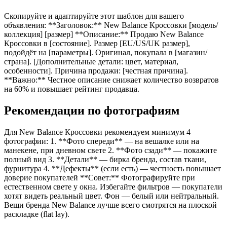
Скопируйте и адаптируйте этот шаблон для вашего
объявления: **Заголовок:** New Balance Кроссовки [модель/
коллекция] [размер] **Описание:** Продаю New Balance
Кроссовки в [состояние]. Размер [EU/US/UK размер],
подойдёт на [параметры]. Оригинал, покупала в [магазин/
страна]. [Дополнительные детали: цвет, материал,
особенности]. Причина продажи: [честная причина].
**Важно:** Честное описание снижает количество возвратов
на 60% и повышает рейтинг продавца.
Рекомендации по фотографиям
Для New Balance Кроссовки рекомендуем минимум 4
фотографии: 1. **Фото спереди** — на вешалке или на
манекене, при дневном свете 2. **Фото сзади** — покажите
полный вид 3. **Детали** — бирка бренда, состав ткани,
фурнитура 4. **Дефекты** (если есть) — честность повышает
доверие покупателей **Совет:** Фотографируйте при
естественном свете у окна. Избегайте фильтров — покупатели
хотят видеть реальный цвет. Фон — белый или нейтральный.
Вещи бренда New Balance лучше всего смотрятся на плоской
раскладке (flat lay).