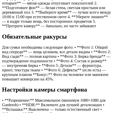
отпарьте** — мятая одежда отпугивает покупателей 2.
**Подготовьте фон** — белая стена, светлая простыня или
деревянный пол 3. **Выберите время** — лучше всего между
10:00 и 15:00 при естественном свете 4. **Уберите лишнее**
— в кадре только вещь, без посторонних предметов 5.
**Протрите камеру** — банально, но часто забывают
Обязательные ракурсы
Для сумки необходимы следующие фото: • **Фото 1: Общий
вид спереди** — вещь целиком, все детали видны • **Фото 2:
Вид сзади** — полная картина • **Фото 3: Бирка бренда** —
подтверждение подлинности • **Фото 4: Состав и размер**
— внутренняя бирка • **Фото 5: Детали** — фурнитура,
принт, текстура ткани • **Фото 6: Дефекты** (если есть) —
крупным планом **Бонус:** Фото на человеке или манекене
повышает конверсию на 45%.
Настройки камеры смартфона
• **Разрешение:** Максимальное (минимум 1080×1080 для
Garderob) • **HDR:** Включите для лучшей детализации •
**Вспышка:** Выключена — только естественный свет •