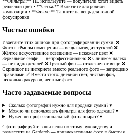
**Фильтры:** НЕ используйте — покупатели хотят видеть
реальный цвет • **Сетка:** Включите для ровной
композиции • **Фокус:** Тапните на вещь для точной
фокусировки
Частые ошибки
Избегайте этих ошибок при фотографировании сумки: ❌
Фото в тёмном помещении — вещь выглядит тусклой ❌
Жёлтое искусственное освещение — искажает цвет ❌
Зеркальное селфи — непрофессионально ❌ Слишком далеко
— не видно деталей ❌ Грязный фон — отвлекает от вещи ❌
Скриншот из интернета вместо реального фото — запрещено
правилами ✅ Вместо этого: дневной свет, чистый фон,
несколько ракурсов, честные фото.
Часто задаваемые вопросы
Сколько фотографий нужно для продажи сумки?
▾
Можно ли использовать фильтры для фото одежды?
▾
Нужен ли профессиональный фотоаппарат?
▾
Сфотографируйте ваши вещи по этому руководству и
разместите на Garderob — привлекательные фото = быстрая