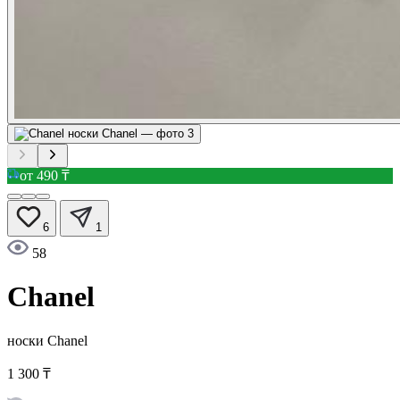
от 490 ₸
6
1
58
Chanel
носки Chanel
1 300 ₸