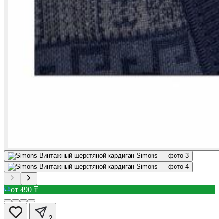
от 490 ₸
2