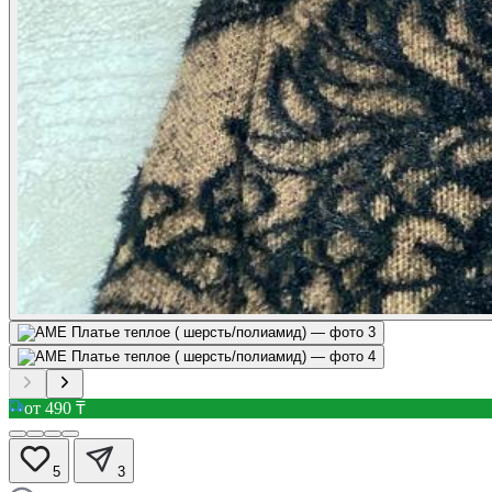
от 490 ₸
5
3