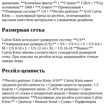
ароматами. **Ключевые факты:** • **Страна:** США • **Год
основания:** 1968 • **Сегмент:** Премиальный •
**Размерная система:** US • **Ресейл-рейтинг:** 6/10 Calvin
Klein — популярный бренд на ресейле, отличающийся
высоким качеством материалов и узнаваемым дизайном.
Размерная сетка
Calvin Klein использует размерную систему **US**.
**Американские размеры (US):** • XS = US 0-2 • S = US 4-6 •
M = US 8-10 • L = US 12-14 • XL = US 16-18 **Важно:**
Calvin Klein обычно соответствует стандартной размерной
сетке. При покупке на ресейле всегда запрашивайте точные
замеры вещи.
Ресейл-ценность
**Ресейл-рейтинг Calvin Klein: 6/10** Calvin Klein имеет
среднюю ресейл-ценность: • Средняя скорость продажи: 1-2
недели • Сохранение цены: 25-45% от розницы • Спрос
зависит от сезона и конкретной модели • Важно конкурентное
ценообразование **Популярные для ресейла категории Calvin
Klein:** • Джинсы • Нижнее бельё • Сумки • Парфюмерия