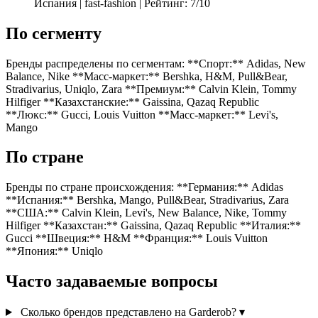
Испания | fast-fashion | Рейтинг: 7/10
По сегменту
Бренды распределены по сегментам: **Спорт:** Adidas, New
Balance, Nike **Масс-маркет:** Bershka, H&M, Pull&Bear,
Stradivarius, Uniqlo, Zara **Премиум:** Calvin Klein, Tommy
Hilfiger **Казахстанские:** Gaissina, Qazaq Republic
**Люкс:** Gucci, Louis Vuitton **Масс-маркет:** Levi's,
Mango
По стране
Бренды по стране происхождения: **Германия:** Adidas
**Испания:** Bershka, Mango, Pull&Bear, Stradivarius, Zara
**США:** Calvin Klein, Levi's, New Balance, Nike, Tommy
Hilfiger **Казахстан:** Gaissina, Qazaq Republic **Италия:**
Gucci **Швеция:** H&M **Франция:** Louis Vuitton
**Япония:** Uniqlo
Часто задаваемые вопросы
Сколько брендов представлено на Garderob?
▾