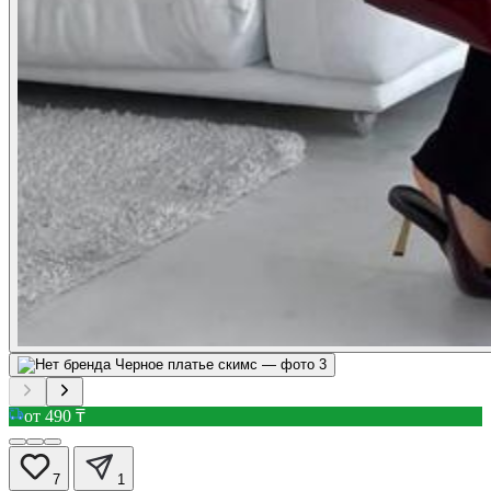
от 490 ₸
7
1