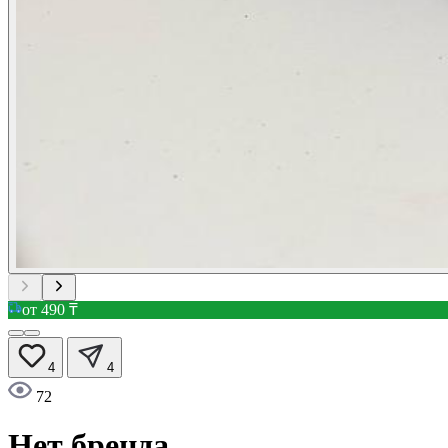
от 490 ₸
4
4
72
Нет бренда