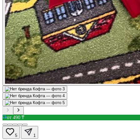
от 490 ₸
5
1