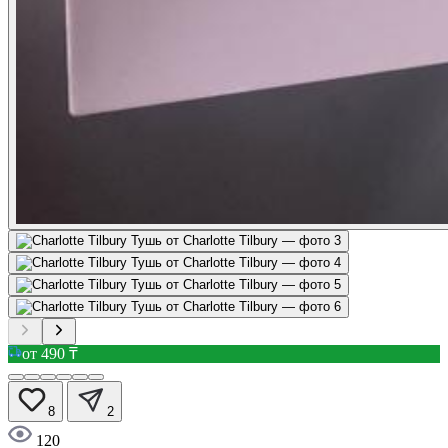
от 490 ₸
8
2
120